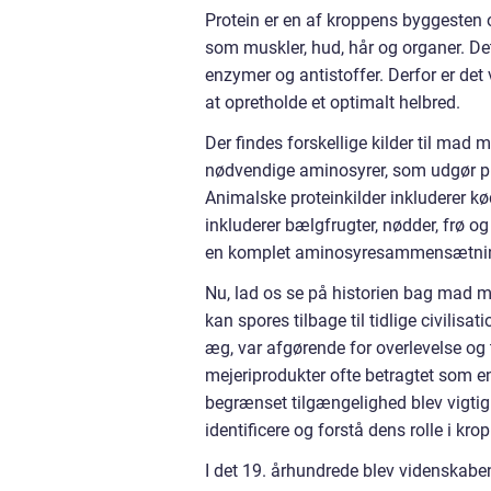
Protein er en af kroppens byggesten o
som muskler, hud, hår og organer. Det
enzymer og antistoffer. Derfor er det v
at opretholde et optimalt helbred.
Der findes forskellige kilder til mad me
nødvendige aminosyrer, som udgør prot
Animalske proteinkilder inkluderer kø
inkluderer bælgfrugter, nødder, frø o
en komplet aminosyresammensætning 
Nu, lad os se på historien bag mad me
kan spores tilbage til tidlige civili
æg, var afgørende for overlevelse og
mejeriprodukter ofte betragtet som e
begrænset tilgængelighed blev vigtigh
identificere og forstå dens rolle i kro
I det 19. århundrede blev videnskabe