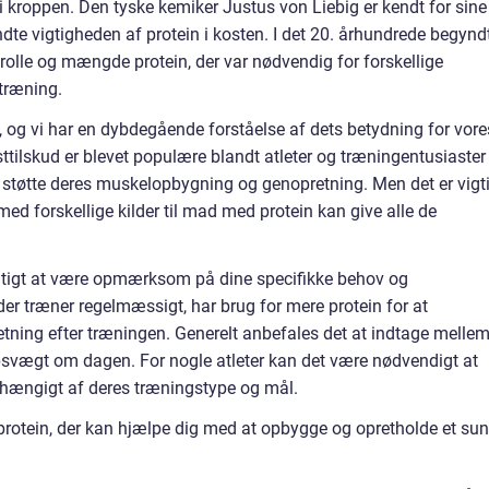
 i kroppen. Den tyske kemiker Justus von Liebig er kendt for sine
ndte vigtigheden af protein i kosten. I det 20. århundrede begynd
rolle og mængde protein, der var nødvendig for forskellige
træning.
, og vi har en dybdegående forståelse af dets betydning for vore
ttilskud er blevet populære blandt atleter og træningentusiaster
l at støtte deres muskelopbygning og genopretning. Men det er vigt
ed forskellige kilder til mad med protein kan give alle de
igtigt at være opmærksom på dine specifikke behov og
 der træner regelmæssigt, har brug for mere protein for at
tning efter træningen. Generelt anbefales det at indtage melle
opsvægt om dagen. For nogle atleter kan det være nødvendigt at
afhængigt af deres træningstype og mål.
rotein, der kan hjælpe dig med at opbygge og opretholde et sun