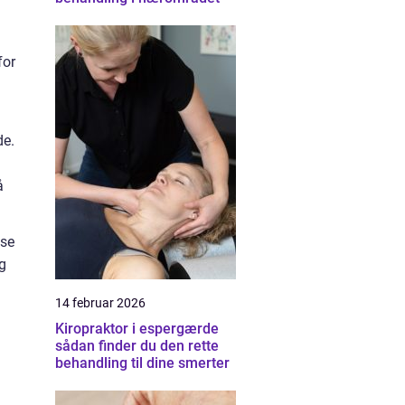
for
de.
å
lse
og
14 februar 2026
Kiropraktor i espergærde
sådan finder du den rette
behandling til dine smerter