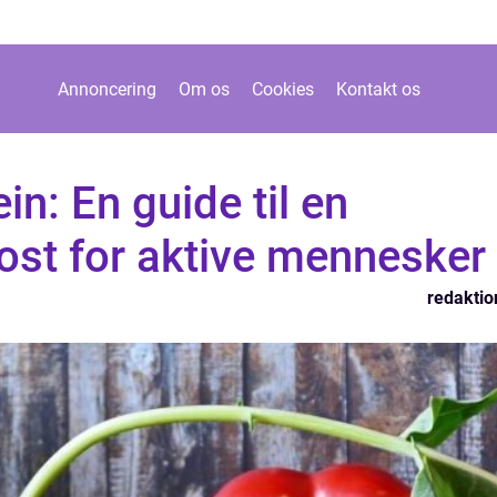
Annoncering
Om os
Cookies
Kontakt os
n: En guide til en
ost for aktive mennesker
redaktio