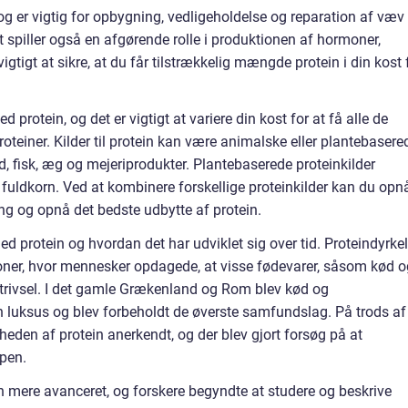
g er vigtig for opbygning, vedligeholdelse og reparation af væv
 spiller også en afgørende rolle i produktionen af hormoner,
igtigt at sikre, at du får tilstrækkelig mængde protein i din kost 
d protein, og det er vigtigt at variere din kost for at få alle de
einer. Kilder til protein kan være animalske eller plantebasere
d, fisk, æg og mejeriprodukter. Plantebaserede proteinkilder
g fuldkorn. Ved at kombinere forskellige proteinkilder kan du opn
og opnå det bedste udbytte af protein.
d protein og hvordan det har udviklet sig over tid. Proteindyrke
sationer, hvor mennesker opdagede, at visse fødevarer, såsom kød 
 trivsel. I det gamle Grækenland og Rom blev kød og
n luksus og blev forbeholdt de øverste samfundslag. På trods af
eden af protein anerkendt, og der blev gjort forsøg på at
ppen.
n mere avanceret, og forskere begyndte at studere og beskrive