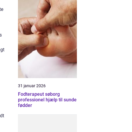
te
s
igt
31 januar 2026
m
Fodterapeut søborg
professionel hjælp til sunde
fødder
dt