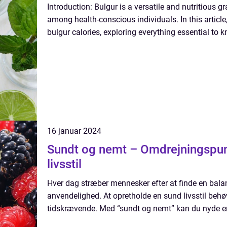
Introduction: Bulgur is a versatile and nutritious g
among health-conscious individuals. In this article,
bulgur calories, exploring everything essential to k
16 januar 2024
Sundt og nemt – Omdrejningspun
livsstil
Hver dag stræber mennesker efter at finde en bal
anvendelighed. At opretholde en sund livsstil behøv
tidskrævende. Med “sundt og nemt” kan du nyde en l