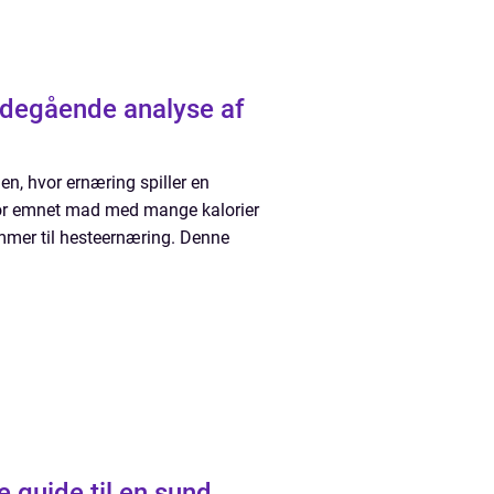
degående analyse af
n, hvor ernæring spiller en
 for emnet mad med mange kalorier
ommer til hesteernæring. Denne
 guide til en sund