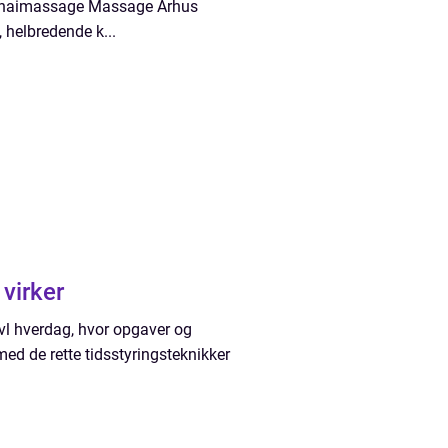
. Thaimassage Massage Århus
 helbredende k...
 virker
ravl hverdag, hvor opgaver og
med de rette tidsstyringsteknikker