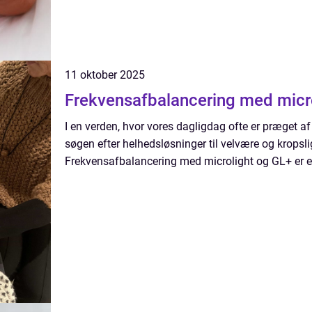
11 oktober 2025
Frekvensafbalancering med micro
I en verden, hvor vores dagligdag ofte er præget af 
søgen efter helhedsløsninger til velvære og kropsl
Frekvensafbalancering med microlight og GL+ er e