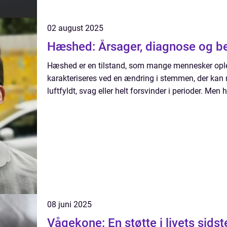
02 august 2025
Hæshed: Årsager, diagnose og b
Hæshed er en tilstand, som mange mennesker opleve
karakteriseres ved en ændring i stemmen, der kan m
luftfyldt, svag eller helt forsvinder i perioder. Men 
08 juni 2025
Vågekone: En støtte i livets sidst