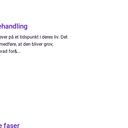
ehandling
r på et tidspunkt i deres liv. Det
edføre, at den bliver grov,
hvad for&...
e faser