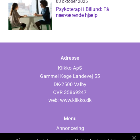
03 oktober 2025
Psykoterapi i Billund: Få
nærværende hjælp
Adresse
web:
www.klikko.dk
Menu
Annoncering
Om os