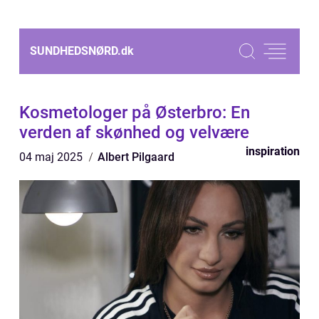
SUNDHEDSNØRD.
dk
Kosmetologer på Østerbro: En
verden af skønhed og velvære
inspiration
04 maj 2025
Albert Pilgaard