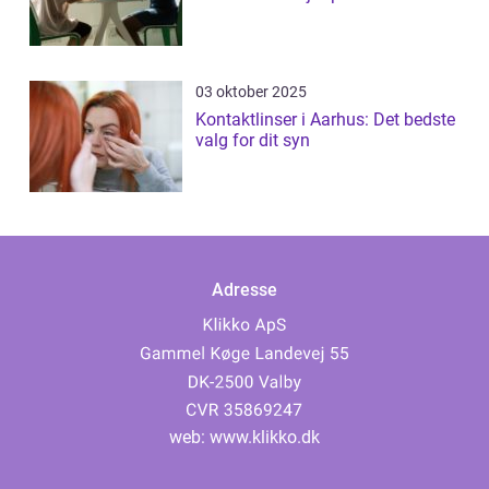
03 oktober 2025
Kontaktlinser i Aarhus: Det bedste
valg for dit syn
Adresse
web:
www.klikko.dk