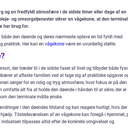
 og en fredfyldt atmosfære i de sidste timer eller dage af en
pleje- og omsorgstjenester sikrer en vågekone, at den termina
e har brug for.
kan både den døende og deres nærmeste opleve en tid fyldt med
g praktisk. Her kan en
vågekone
være en uvurderlig støtte.
e?
n, der træder til i de sidste faser af livet og tilbyder både fysi
bærer at aflaste familien ved at tage sig af praktiske opgaver o
nen sørger for en rolig og tryg atmosfære, hvor fokus er på den
omfatte alt fra at holde den døende i hånden til at sikre, der er
 som den terminale måtte ønske.
inger i den døendes tilstand og kan reagere hurtigt, hvis der 
r hjælp. Tilstedeværelsen af en vågekone kan foregå i hjemmet, 
g indsatsen tilpasses altid efter de konkrete omgivelser og