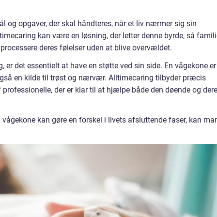
 og opgaver, der skal håndteres, når et liv nærmer sig sin
ltimecaring kan være en løsning, der letter denne byrde, så famil
 processere deres følelser uden at blive overvældet.
g, er det essentielt at have en støtte ved sin side. En vågekone er
gså en kilde til trøst og nærvær. Alltimecaring tilbyder præcis
 professionelle, der er klar til at hjælpe både den døende og der
vågekone kan gøre en forskel i livets afsluttende faser, kan ma