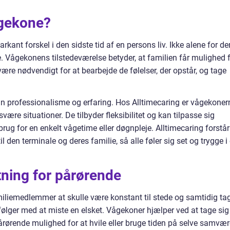
ågekone?
kant forskel i den sidste tid af en persons liv. Ikke alene for de
. Vågekonens tilstedeværelse betyder, at familien får mulighed 
 være nødvendigt for at bearbejde de følelser, der opstår, og tage
n professionalisme og erfaring. Hos Alltimecaring er vågekoner
være situationer. De tilbyder fleksibilitet og kan tilpasse sig
brug for en enkelt vågetime eller døgnpleje. Alltimecaring forstår
il den terminale og deres familie, så alle føler sig set og trygge i
ning for pårørende
iliemedlemmer at skulle være konstant til stede og samtidig ta
følger med at miste en elsket. Vågekoner hjælper ved at tage sig
pårørende mulighed for at hvile eller bruge tiden på selve samvær