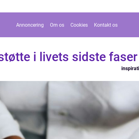
Annoncering
Om os
Cookies
Kontakt os
øtte i livets sidste faser
inspirat