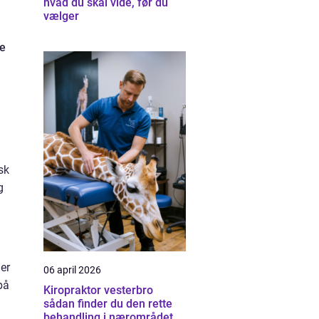
hvad du skal vide, før du
vælger
le
sk
g
er
06 april 2026
på
Kiropraktor vesterbro
sådan finder du den rette
behandling i nærområdet