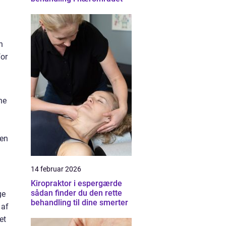
n
for
ne
 en
14 februar 2026
Kiropraktor i espergærde
sådan finder du den rette
ge
behandling til dine smerter
 af
et