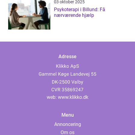
03 oktober 2025
Psykoterapi i Billund: Få
nærværende hjælp
Adresse
web:
www.klikko.dk
Menu
Annoncering
Om os