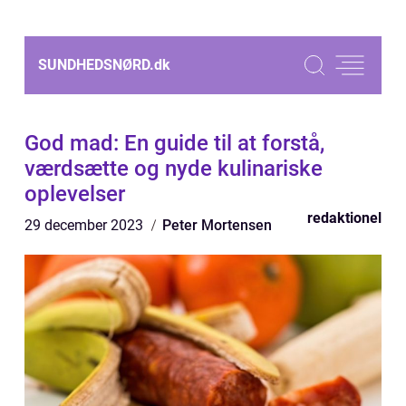
SUNDHEDSNØRD.
dk
God mad: En guide til at forstå,
værdsætte og nyde kulinariske
oplevelser
redaktionel
29 december 2023
Peter Mortensen