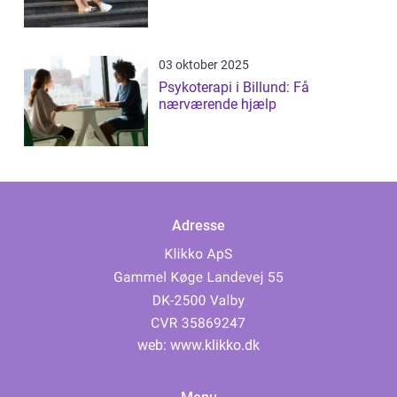
03 oktober 2025
Psykoterapi i Billund: Få
nærværende hjælp
Adresse
web:
www.klikko.dk