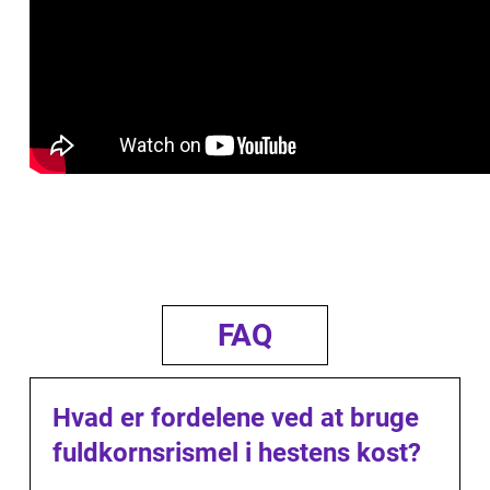
FAQ
Hvad er fordelene ved at bruge
fuldkornsrismel i hestens kost?