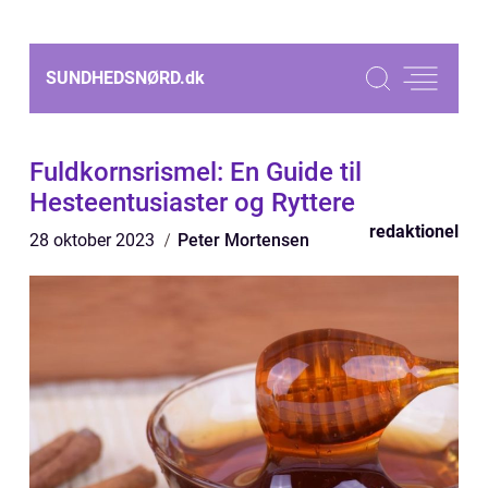
SUNDHEDSNØRD.
dk
Fuldkornsrismel: En Guide til
Hesteentusiaster og Ryttere
redaktionel
28 oktober 2023
Peter Mortensen