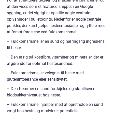
For at strukturere teksten og maksimere chancerne for,
at den vises som et featured snippet i en Google-
søgning, er det vigtigt at opstille nogle centrale
oplysninger i bulletpoints. Nedenfor er nogle centrale
punkter, der kan hjælpe hesteentusiaster og ryttere med
at forstå fordelene ved fuldkornsrismel:
– Fuldkornsrismel er en sund og næringsrig ingrediens
til heste.
– Den er rig på kostfibre, vitaminer og mineraler, der er
afgørende for optimal hestesundhed.
– Fuldkornsrismel er velegnet til heste med
glutenintolerance eller sensitivitet.
– Den fremmer en sund fordøjelse og stabiliserer
blodsukkerniveauet hos heste.
– Fuldkornsrismel hjælper med at opretholde en sund
vægt hos heste og modvirker potentielle