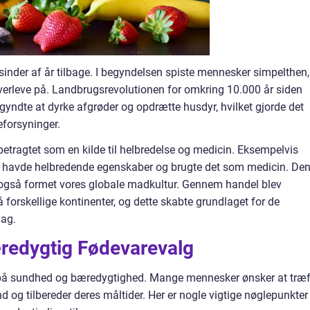
sinder af år tilbage. I begyndelsen spiste mennesker simpelthen,
verleve på. Landbrugsrevolutionen for omkring 10.000 år siden
yndte at dyrke afgrøder og opdrætte husdyr, hvilket gjorde det
eforsyninger.
betragtet som en kilde til helbredelse og medicin. Eksempelvis
ng havde helbredende egenskaber og brugte det som medicin. De
r også formet vores globale madkultur. Gennem handel blev
 forskellige kontinenter, og dette skabte grundlaget for de
dag.
æredygtig Fødevarevalg
 på sundhed og bæredygtighed. Mange mennesker ønsker at træf
d og tilbereder deres måltider. Her er nogle vigtige nøglepunkter