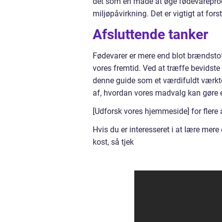
det som en måde at øge fødevarepro
miljøpåvirkning. Det er vigtigt at for
Afsluttende tanker
Fødevarer er mere end blot brændstof 
vores fremtid. Ved at træffe bevidst
denne guide som et værdifuldt værktø
af, hvordan vores madvalg kan gøre e
[Udforsk vores hjemmeside] for flere
Hvis du er interesseret i at lære mer
kost, så tjek