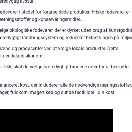
edygtig livsstil:
fødevarer i stedet for forarbejdede produkter. Friske fødevarer er
ilsætningsstoffer og konserveringsmidler.
ælge økologiske fødevarer, der er dyrket uden brug af kunstgødn
 bæredygtigt landbrugssystem og reducerer belastningen på miljøe
mænd og producenter ved at vælge lokale produkter. Dette
er den lokale økonomi.
r fisk, skal du vælge bæredygtigt fangede arter for at beskytte
alanceret kost, der inkluderer alle de nødvendige næringsstoffer.
sager, fuldkorn, magert kød og sunde fedtkilder i din kost.