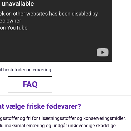
 til hestefoder og ernæring.
FAQ
 at vælge friske fødevarer?
gsstoffer og fri for tilsætningsstoffer og konserveringsmidler.
r du maksimal ernæring og undgår unødvendige skadelige