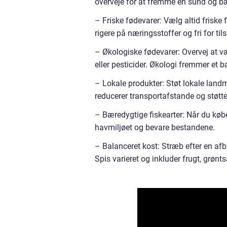
overveje for at fremme en sund og bær
– Friske fødevarer: Vælg altid friske 
rigere på næringsstoffer og fri for t
– Økologiske fødevarer: Overvej at v
eller pesticider. Økologi fremmer et
– Lokale produkter: Støt lokale land
reducerer transportafstande og støtt
– Bæredygtige fiskearter: Når du købe
havmiljøet og bevare bestandene.
– Balanceret kost: Stræb efter en afb
Spis varieret og inkluder frugt, grønt