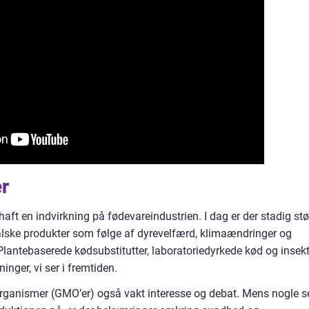
r
aft en indvirkning på fødevareindustrien. I dag er der stadig stø
malske produkter som følge af dyrevelfærd, klimaændringer og
Plantebaserede kødsubstitutter, laboratoriedyrkede kød og insekt
inger, vi ser i fremtiden.
rganismer (GMO’er) også vakt interesse og debat. Mens nogle s