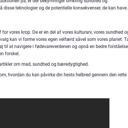
duktionen på, er der bekymringer omkring sundhed og
stå disse teknologier og de potentielle konsekvenser, de kan have.
for vores krop. De er en del af vores kulturarv, vores sundhed o
e valg kan vi forme vores egen velfærd såvel som vores planet. T
j til at navigere i fødevareverdenen og opnå en bedre forståelse
n forskel.
 artikler om mad, sundhed og bæredygtighed.
e om, hvordan du kan påvirke din hests helbred gennem den rette