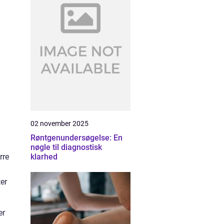
02 november 2025
Røntgenundersøgelse: En
nøgle til diagnostisk
rre
klarhed
er
er