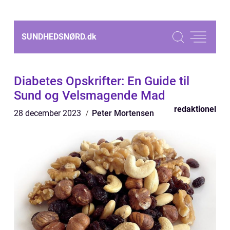
SUNDHEDSNØRD.
dk
Diabetes Opskrifter: En Guide til
Sund og Velsmagende Mad
redaktionel
28 december 2023
Peter Mortensen