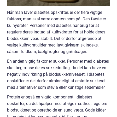
Når man laver diabetes opskrifter, er der flere vigtige
faktorer, man skal være opmærksom på. Den første er
kulhydrater. Personer med diabetes har brug for at
regulere deres indtag af kulhydrater for at holde deres
blodsukkerniveau stabilt. Det er derfor afgørende at
vælge kulhydratkilder med lavt glykæmisk indeks,
såsom fuldkorn, bælgfrugter og grøntsager.
En anden vigtig faktor er sukker. Personer med diabetes
skal begrænse deres sukkerindtag, da det kan have en
negativ indvirkning på blodsukkerniveauet. I diabetes
opskrifter er det derfor almindeligt at erstatte sukkeret
med alternativer som stevia eller kunstige sødemidler.
Protein er også en vigtig komponent i diabetes
opskrifter, da det hjælper med at øge mæthed, regulere
blodsukkeret og opretholde en sund vægt. Gode kilder
til protein inkluderer magert kød, fisk, æg og