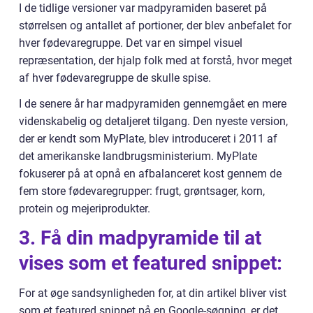
I de tidlige versioner var madpyramiden baseret på
størrelsen og antallet af portioner, der blev anbefalet for
hver fødevaregruppe. Det var en simpel visuel
repræsentation, der hjalp folk med at forstå, hvor meget
af hver fødevaregruppe de skulle spise.
I de senere år har madpyramiden gennemgået en mere
videnskabelig og detaljeret tilgang. Den nyeste version,
der er kendt som MyPlate, blev introduceret i 2011 af
det amerikanske landbrugsministerium. MyPlate
fokuserer på at opnå en afbalanceret kost gennem de
fem store fødevaregrupper: frugt, grøntsager, korn,
protein og mejeriprodukter.
3. Få din madpyramide til at
vises som et featured snippet:
For at øge sandsynligheden for, at din artikel bliver vist
som et featured snippet på en Google-søgning, er det