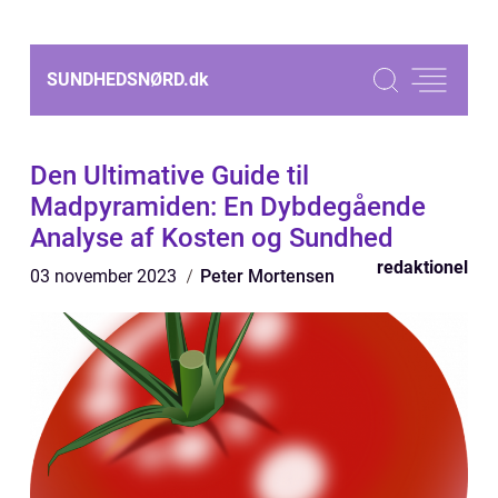
SUNDHEDSNØRD.
dk
Den Ultimative Guide til
Madpyramiden: En Dybdegående
Analyse af Kosten og Sundhed
redaktionel
03 november 2023
Peter Mortensen