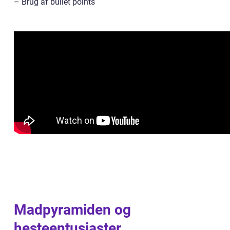
– Brug af bullet points
Madpyramiden og
hesteentusiaster