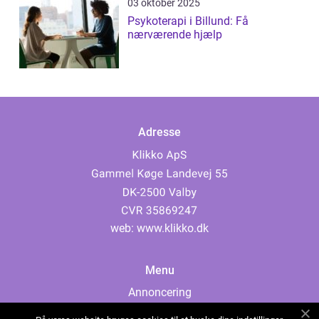
03 oktober 2025
Psykoterapi i Billund: Få
nærværende hjælp
Adresse
web:
www.klikko.dk
Menu
Annoncering
Om os