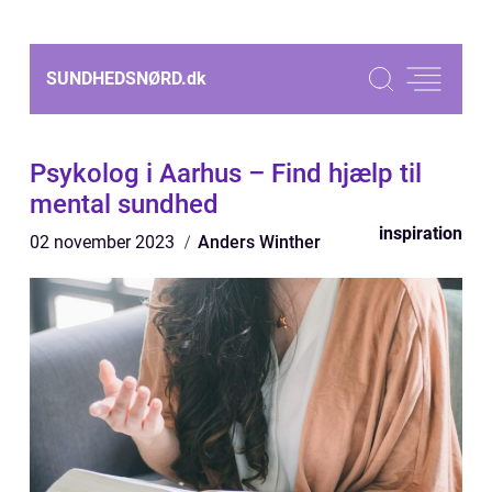
SUNDHEDSNØRD.
dk
Psykolog i Aarhus – Find hjælp til
mental sundhed
inspiration
02 november 2023
Anders Winther