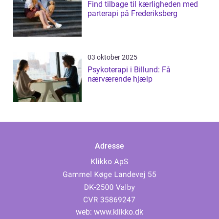
Find tilbage til kærligheden med
parterapi på Frederiksberg
03 oktober 2025
Psykoterapi i Billund: Få
nærværende hjælp
Adresse
web:
www.klikko.dk