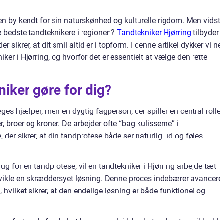
, en by kendt for sin naturskønhed og kulturelle rigdom. Men vids
e bedste tandteknikere i regionen?
Tandtekniker Hjørring
tilbyder
der sikrer, at dit smil altid er i topform. I denne artikel dykker vi n
iker i Hjørring, og hvorfor det er essentielt at vælge den rette
iker gøre for dig?
ges hjælper, men en dygtig fagperson, der spiller en central rolle
 broer og kroner. De arbejder ofte “bag kulisserne” i
der sikrer, at din tandprotese både ser naturlig ud og føles
rug for en tandprotese, vil en tandtekniker i Hjørring arbejde tæt
ikle en skræddersyet løsning. Denne proces indebærer avancer
, hvilket sikrer, at den endelige løsning er både funktionel og