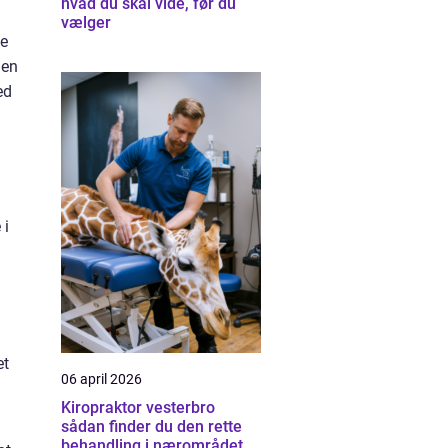
hvad du skal vide, før du
vælger
te
 en
ed
 i
et
06 april 2026
Kiropraktor vesterbro
sådan finder du den rette
behandling i nærområdet