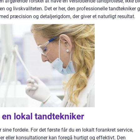
 afgørende forskel at have en velsiddende tandprotese, ikke bl
en og livskvaliteten. Det er her, den professionelle tandtekniker 
med præcision og detaljerigdom, der giver et naturligt resultat.
 en lokal tandtekniker
sine fordele. For det første får du en lokalt forankret service,
ger eller konsultationer kan foregå hurtigt og effektivt. Den