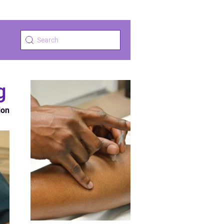
g
ion