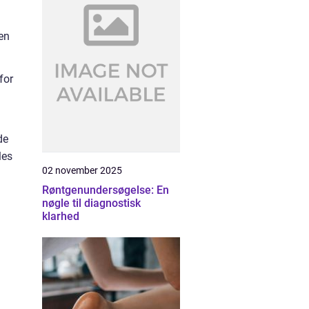
en
for
de
les
02 november 2025
Røntgenundersøgelse: En
nøgle til diagnostisk
klarhed