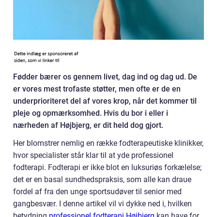
Fødder bærer os gennem livet, dag ind og dag ud. De
er vores mest trofaste støtter, men ofte er de en
underprioriteret del af vores krop, når det kommer til
pleje og opmærksomhed. Hvis du bor i eller i
nærheden af Højbjerg, er dit held dog gjort.
Her blomstrer nemlig en række fodterapeutiske klinikker,
hvor specialister står klar til at yde professionel
fodterapi. Fodterapi er ikke blot en luksuriøs forkælelse;
det er en basal sundhedspraksis, som alle kan draue
fordel af fra den unge sportsudøver til senior med
gangbesvær. I denne artikel vil vi dykke ned i, hvilken
betydning
professionel fodterapi Højbjerg
kan have for