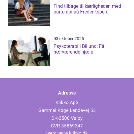
Find tilbage til kærligheden med
parterapi på Frederiksberg
03 oktober 2025
Psykoterapi i Billund: Få
nærværende hjælp
Adresse
web:
www.klikko.dk